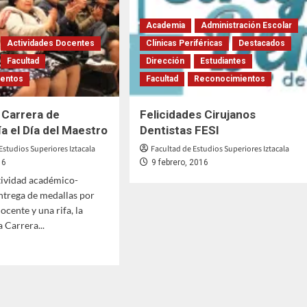
ericano
Premio
Estatal
Academia
Administración Escolar
de
ica
Ciencia
Actividades Docentes
Clínicas Periféricas
Destacados
y
Facultad
Dirección
Estudiantes
Tecnología
entos
Facultad
Reconocimientos
a Carrera de
Felicidades Cirujanos
a el Día del Maestro
Dentistas FESI
Estudios Superiores Iztacala
Facultad de Estudios Superiores Iztacala
16
9 febrero, 2016
ividad académico-
entrega de medallas por
ocente y una rifa, la
a Carrera...
ó