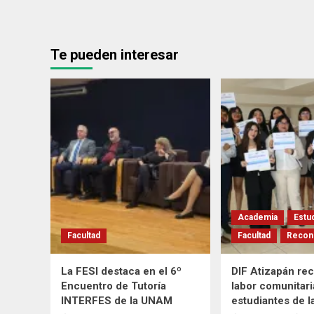
Te pueden interesar
Academia
Estu
Facultad
Facultad
Recon
La FESI destaca en el 6º
DIF Atizapán re
Encuentro de Tutoría
labor comunitari
INTERFES de la UNAM
estudiantes de l