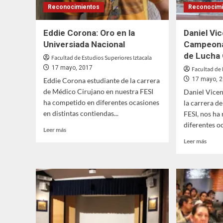
Reconocimientos
Reconocimi
Eddie Corona: Oro en la
Daniel Vi
Universiada Nacional
Campeona
de Lucha 
Facultad de Estudios Superiores Iztacala
17 mayo, 2017
Facultad de 
17 mayo, 
Eddie Corona estudiante de la carrera
de Médico Cirujano en nuestra FESI
Daniel Vicen
ha competido en diferentes ocasiones
la carrera d
en distintas contiendas...
FESI, nos ha
diferentes oc
Leer
Leer más
más
Leer
Leer más
sobre
más
Eddie
sobre
Corona:
Danie
Oro
Vicen
en
Bronc
la
en
Universiada
el
Nacional
Camp