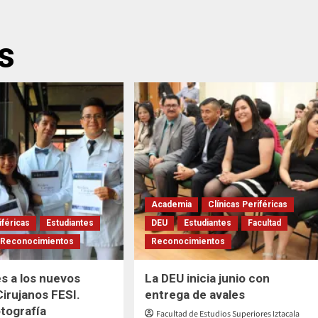
s
Academia
Clínicas Periféricas
iféricas
Estudiantes
DEU
Estudiantes
Facultad
Reconocimientos
Reconocimientos
es a los nuevos
La DEU inicia junio con
irujanos FESI.
entrega de avales
otografía
Facultad de Estudios Superiores Iztacala