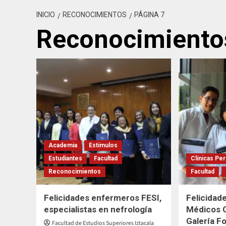
INICIO
RECONOCIMIENTOS
PÁGINA 7
Reconocimiento
Academia
Estímulos
Estudiantes
Facultad
Clínicas Per
Reconocimientos
Facultad
Felicidades enfermeros FESI,
Felicidad
especialistas en nefrología
Médicos C
Galería F
Facultad de Estudios Superiores Iztacala