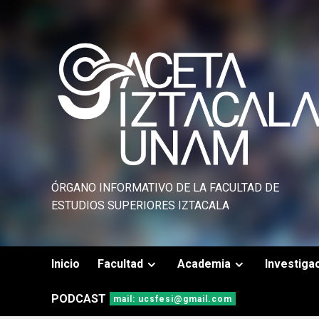
Saltar
al
contenido
ÓRGANO INFORMATIVO DE LA FACULTAD DE
ESTUDIOS SUPERIORES IZTACALA
Inicio
Facultad
Academia
Investiga
PODCAST
mail: ucsfesi@gmail.com