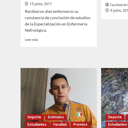
15 junio, 2017
Facultad de 
9 junio, 20
Recibieron diez enfermeros su
constancia de conclusión de estudios
de la Especialización en Enfermería
Nefrológica.
Leer
Leer más
más
sobre
Felicidades
enfermeros
FESI,
especialistas
en
nefrología
Deporte
Estímulos
Deporte
Estudiantes
Facultad
Premios
Estudiantes