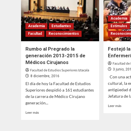
Panam
de
Lucha
Olímp
Academia
Academia
Estudiantes
Estímulos
Facultad
Reconocimientos
Reconocimi
Rumbo al Pregrado la
Festejó l
generación 2013-2015 de
Enfermerí
Médicos Cirujanos
Facultad de 
3 junio, 20
Facultad de Estudios Superiores Iztacala
8 diciembre, 2016
Con una act
cultural, la 
El día de hoy la Facultad de Estudios
antigüedad d
Superiores despidió a 161 estudiantes
Jefatura de l
de la carrera de Médico Cirujano
generación...
Leer
Leer más
más
Leer
Leer más
sobre
más
Festej
sobre
la
Rumbo