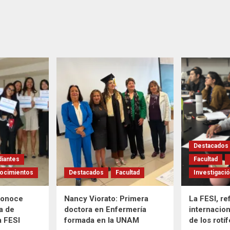
Destacados
diantes
Facultad
ocimientos
Destacados
Facultad
Investigaci
conoce
Nancy Viorato: Primera
La FESI, re
a de
doctora en Enfermería
internacion
a FESI
formada en la UNAM
de los rotí