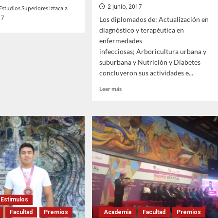
2 junio, 2017
Estudios Superiores Iztacala
17
Los diplomados de: Actualización en
diagnóstico y terapéutica en
enfermedades
infecciosas; Arboricultura urbana y
suburbana y Nutrición y Diabetes
concluyeron sus actividades e...
Leer
Leer más
más
sobre
La
DEU
inicia
junio
con
entrega
de
avales
Estímulos
Facultad
Premios
Academia
Facultad
Premios