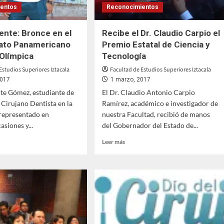
entos
Reconocimientos
cente: Bronce en el
Recibe el Dr. Claudio Carpio el
to Panamericano
Premio Estatal de Ciencia y
Olímpica
Tecnología
Estudios Superiores Iztacala
Facultad de Estudios Superiores Iztacala
2017
1 marzo, 2017
te Gómez, estudiante de
El Dr. Claudio Antonio Carpio
e Cirujano Dentista en la
Ramírez, académico e investigador de
 representado en
nuestra Facultad, recibió de manos
asiones y...
del Gobernador del Estado de...
Leer
Leer más
más
sobre
l
Recibe
te:
el
e
Dr.
Claudio
Carpio
eonato
el