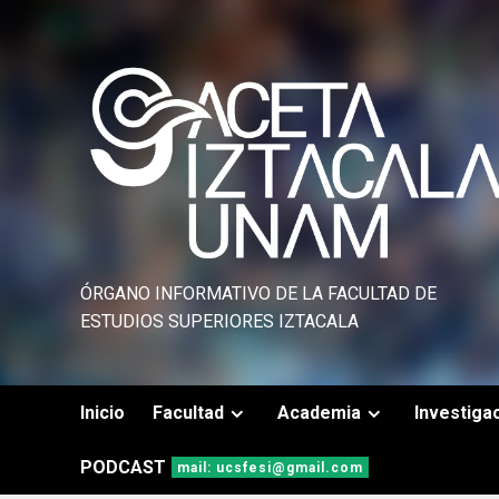
Saltar
al
contenido
ÓRGANO INFORMATIVO DE LA FACULTAD DE
ESTUDIOS SUPERIORES IZTACALA
Inicio
Facultad
Academia
Investiga
PODCAST
mail: ucsfesi@gmail.com