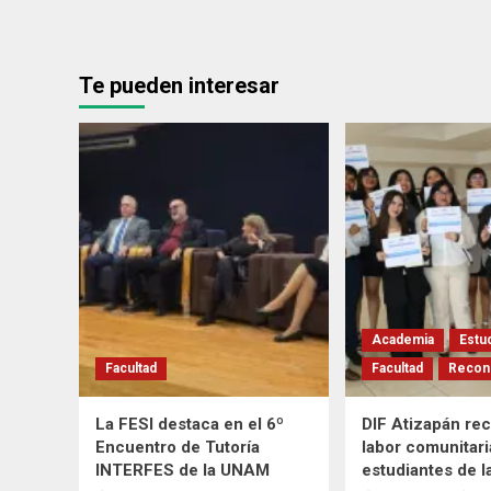
Te pueden interesar
Academia
Estu
Facultad
Facultad
Recon
La FESI destaca en el 6º
DIF Atizapán re
Encuentro de Tutoría
labor comunitari
INTERFES de la UNAM
estudiantes de l