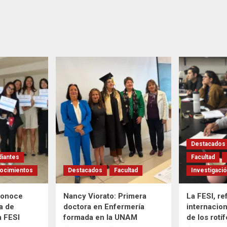
Destacados
diantes
Facultad
ocimientos
Destacados
Facultad
Investigaci
conoce
Nancy Viorato: Primera
La FESI, re
a de
doctora en Enfermería
internacion
a FESI
formada en la UNAM
de los rotí