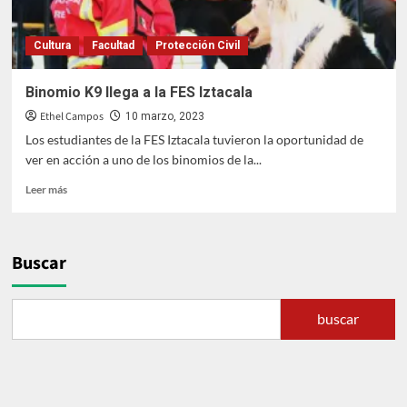
Cultura
Facultad
Protección Civil
Binomio K9 llega a la FES Iztacala
Ethel Campos
10 marzo, 2023
Los estudiantes de la FES Iztacala tuvieron la oportunidad de
ver en acción a uno de los binomios de la...
Leer
Leer más
más
sobre
<strong>Binomio
K9
Buscar
llega
a
la
buscar
FES
Iztacala </strong>