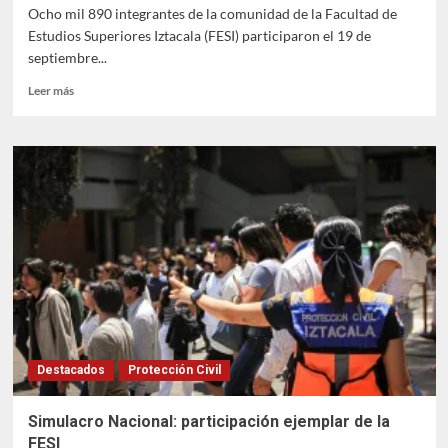
Ocho mil 890 integrantes de la comunidad de la Facultad de
Estudios Superiores Iztacala (FESI) participaron el 19 de
septiembre...
Leer
Leer más
más
sobre
La
FESI
fortalece
la
prevención
con
el
Segundo
Simulacro
Nacional
2025
Destacados
Protección Civil
Simulacro Nacional: participación ejemplar de la
FESI