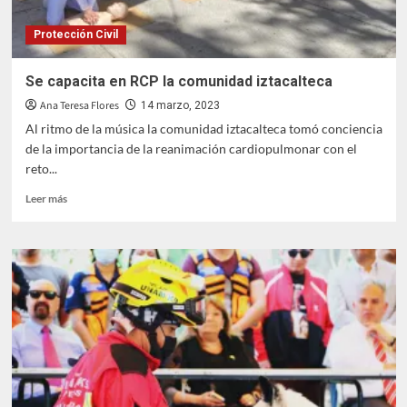
Protección Civil
Se capacita en RCP la comunidad iztacalteca
Ana Teresa Flores
14 marzo, 2023
Al ritmo de la música la comunidad iztacalteca tomó conciencia
de la importancia de la reanimación cardiopulmonar con el
reto...
Leer
Leer más
más
sobre
Se
capacita
en
RCP
la
comunidad
iztacalteca