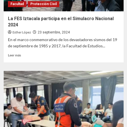
Facultad
Protección Civil
La FES Iztacala participa en el Simulacro Nacional
2024
Esther López
23 septiembre, 2024
En el marco conmemorativo de los devastadores sismos del 19
de septiembre de 1985 y 2017, la Facultad de Estudios...
Leer
Leer más
más
sobre
La
FES
Iztacala
participa
en
el
Simulacro
Nacional
2024