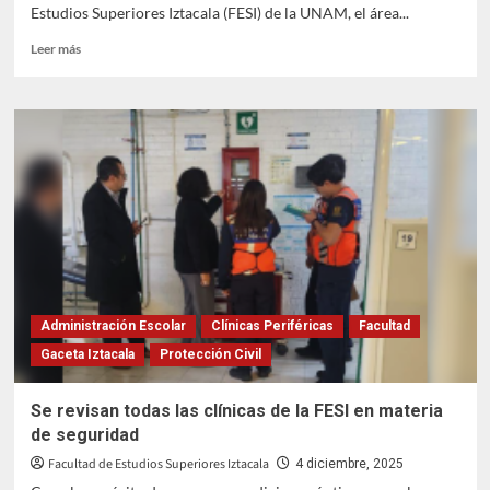
Estudios Superiores Iztacala (FESI) de la UNAM, el área...
Leer
Leer más
más
sobre
Protección
Civil
Iztacala
se
fortalece
ante
incendios
Administración Escolar
Clínicas Periféricas
Facultad
Gaceta Iztacala
Protección Civil
Se revisan todas las clínicas de la FESI en materia
de seguridad
Facultad de Estudios Superiores Iztacala
4 diciembre, 2025