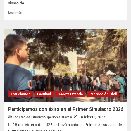
sismo de...
Leer
Leer más
más
sobre
Iztacala
participa
en
el
Simulacro
Nacional
2026
Estudiantes
Facultad
Gaceta Iztacala
Protección Civil
Participamos con éxito en el Primer Simulacro 2026
Facultad de Estudios Superiores Iztacala
18 febrero, 2026
El 18 de febrero de 2026 se llevó a cabo el Primer Simulacro de
Sismo en la Ciudad de México...