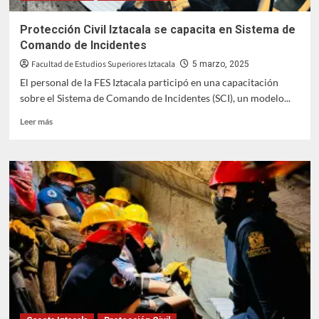
Protección Civil Iztacala se capacita en Sistema de
Comando de Incidentes
Facultad de Estudios Superiores Iztacala
5 marzo, 2025
El personal de la FES Iztacala participó en una capacitación
sobre el Sistema de Comando de Incidentes (SCI), un modelo...
Leer
Leer más
más
sobre
Protección
Civil
Iztacala
se
capacita
en
Sistema
de
Comando
de
Incidentes