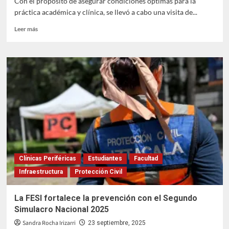
Con el propósito de asegurar condiciones óptimas para la
práctica académica y clínica, se llevó a cabo una visita de...
Leer
Leer más
más
sobre
Se
revisan
todas
las
clínicas
de
la
FESI
en
materia
de
Clínicas Periféricas
Estudiantes
Facultad
seguridad
Infraestructura
Protección Civil
La FESI fortalece la prevención con el Segundo
Simulacro Nacional 2025
Sandra Rocha Irizarri
23 septiembre, 2025