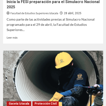
Inicia la FESI preparación para el Simulacro Nacional
2025
Facultad de Estudios Superiores Iztacala
28 abril, 2025
Como parte de las actividades previas al Simulacro Nacional
programado para el 29 de abril, la Facultad de Estudios
Superiores...
Leer
Leer más
más
sobre
Inicia
la
FESI
preparación
para
el
Simulacro
Nacional
2025
Gaceta Iztacala
Protección Civil