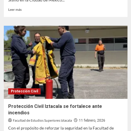
Leer
Leer más
más
sobre
Participamos
con
éxito
en
el Primer
Simulacro
2026
Protección Civil
Protección Civil Iztacala se fortalece ante
incendios
Facultad de Estudios Superiores Iztacala
11 febrero, 2026
Con el propósito de reforzar la seguridad en la Facultad de