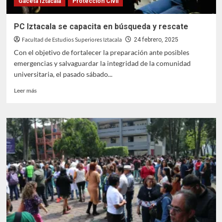
Gaceta Iztacala
Protección Civil
PC Iztacala se capacita en búsqueda y rescate
Facultad de Estudios Superiores Iztacala
24 febrero, 2025
Con el objetivo de fortalecer la preparación ante posibles
emergencias y salvaguardar la integridad de la comunidad
universitaria, el pasado sábado...
Leer
Leer más
más
sobre
PC
Iztacala
se
capacita
en
búsqueda
y
rescate