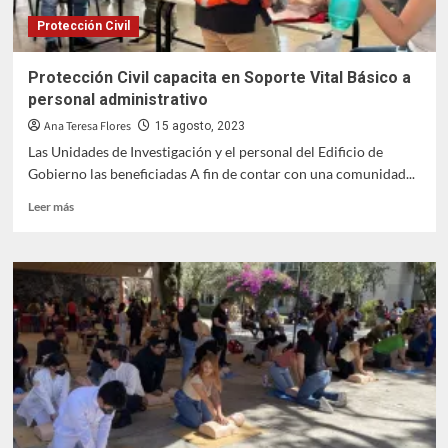
Protección Civil
Protección Civil capacita en Soporte Vital Básico a
personal administrativo
Ana Teresa Flores
15 agosto, 2023
Las Unidades de Investigación y el personal del Edificio de
Gobierno las beneficiadas A fin de contar con una comunidad...
Leer
Leer más
más
sobre
Protección
Civil
capacita
en
Soporte
Vital
Básico
a
personal
administrativo