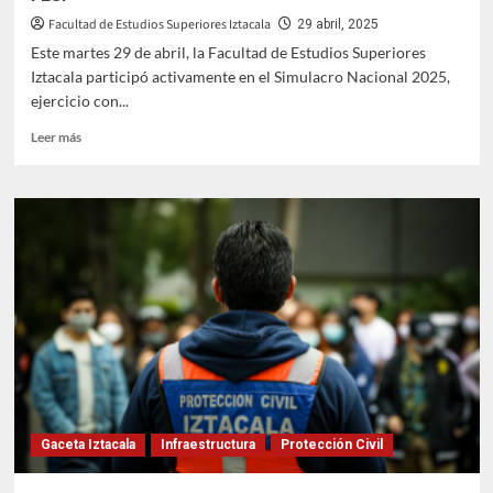
Facultad de Estudios Superiores Iztacala
29 abril, 2025
Este martes 29 de abril, la Facultad de Estudios Superiores
Iztacala participó activamente en el Simulacro Nacional 2025,
ejercicio con...
Leer
Leer más
más
sobre
Simulacro
Nacional:
participación
ejemplar
de
la
FESI
Gaceta Iztacala
Infraestructura
Protección Civil