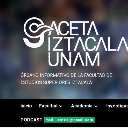
Saltar
al
contenido
ÓRGANO INFORMATIVO DE LA FACULTAD DE
ESTUDIOS SUPERIORES IZTACALA
Inicio
Facultad
Academia
Investiga
PODCAST
mail: ucsfesi@gmail.com