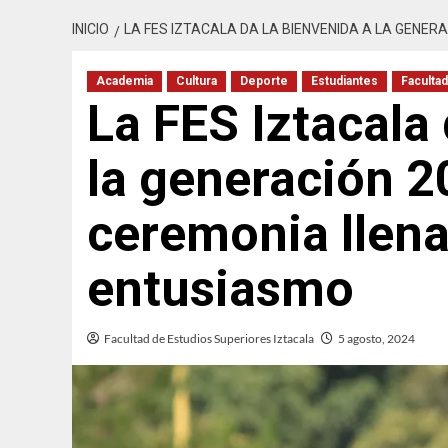
INICIO
LA FES IZTACALA DA LA BIENVENIDA A LA GENER
Academia
Cultura
Deporte
Estudiantes
Facultad
La FES Iztacala 
la generación 
ceremonia llena
entusiasmo
Facultad de Estudios Superiores Iztacala
5 agosto, 2024