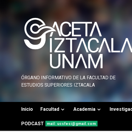
Saltar
al
contenido
ÓRGANO INFORMATIVO DE LA FACULTAD DE
ESTUDIOS SUPERIORES IZTACALA
Inicio
Facultad
Academia
Investiga
PODCAST
mail: ucsfesi@gmail.com