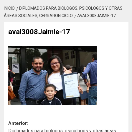
INICIO
DIPLOMADOS PARA BIÓLOGOS, PSICÓLOGOS Y OTRAS
ÁREAS SOCIALES, CERRARON CICLO
AVAL3008JAIMIE-17
aval3008Jaimie-17
Navegación
Anterior:
Diplomados para biólogos, psicólogos y otras áreas