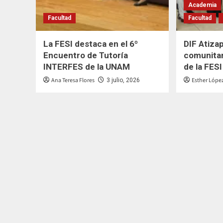
Academia
Facultad
Facultad
La FESI destaca en el 6º
DIF Atiza
Encuentro de Tutoría
comunitar
INTERFES de la UNAM
de la FESI
Ana Teresa Flores
Esther Lópe
3 julio, 2026