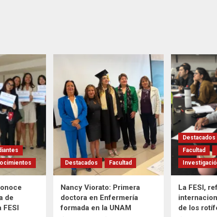
Destacados
diantes
Facultad
ocimientos
Destacados
Facultad
Investigaci
conoce
Nancy Viorato: Primera
La FESI, re
a de
doctora en Enfermería
internacion
a FESI
formada en la UNAM
de los rotí