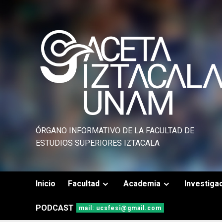
Saltar
al
contenido
ÓRGANO INFORMATIVO DE LA FACULTAD DE
ESTUDIOS SUPERIORES IZTACALA
Inicio
Facultad
Academia
Investiga
PODCAST
mail: ucsfesi@gmail.com