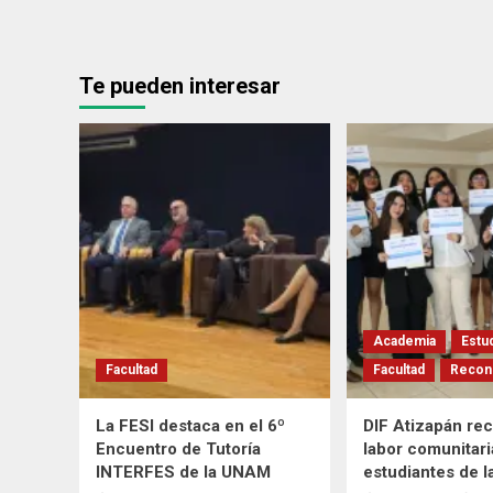
Te pueden interesar
Academia
Estu
Facultad
Facultad
Recon
La FESI destaca en el 6º
DIF Atizapán re
Encuentro de Tutoría
labor comunitari
INTERFES de la UNAM
estudiantes de l