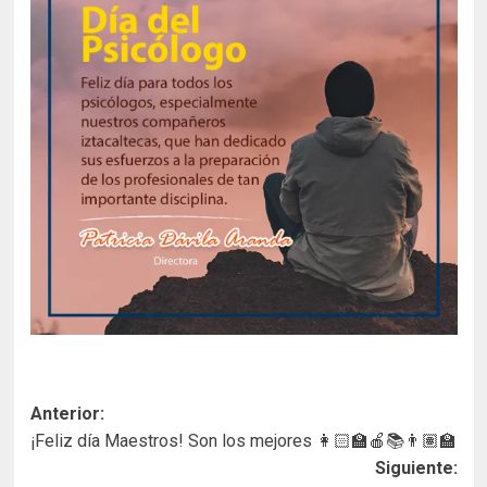
Navegación
Anterior:
¡Feliz día Maestros! Son los mejores 👩🏻‍🏫🍎📚👨🏽‍🏫
de
Siguiente: