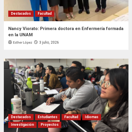
Destacados
Facultad
Nancy Viorato: Primera doctora en Enfermería formada
en la UNAM
Esther López
3 julio, 2026
Destacados
Estudiantes
Facultad
Idiomas
Investigación
Proyectos