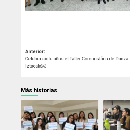
Navegación
Anterior:
Celebra siete años el Taller Coreográfico de Danza
de
Iztacala￼
entradas
Más historias