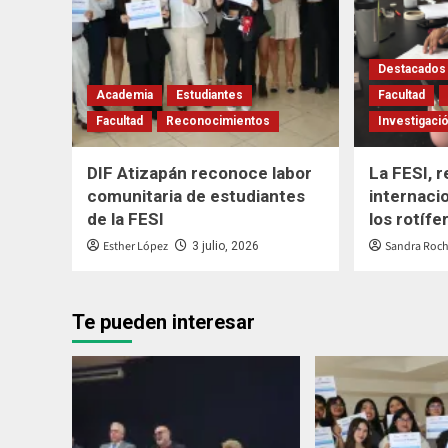
Destacados
Academia
Estudiantes
Facultad
Facultad
Reconocimientos
Investigaci
DIF Atizapán reconoce labor
La FESI, 
comunitaria de estudiantes
internacio
de la FESI
los rotífe
Esther López
Sandra Rocha
3 julio, 2026
Te pueden interesar