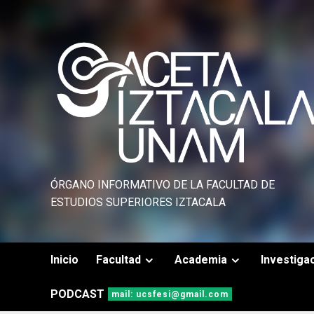
Saltar
al
contenido
ÓRGANO INFORMATIVO DE LA FACULTAD DE
ESTUDIOS SUPERIORES IZTACALA
Inicio
Facultad
Academia
Investiga
PODCAST
mail: ucsfesi@gmail.com