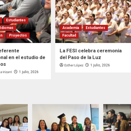
Estudiantes
Idiomas
Academia
Estudiantes
ón
Proyectos
Facultad
referente
La FESI celebra ceremonia
nal en el estudio de
del Paso de la Luz
ros
Esther López
1 julio, 2026
 Irizarri
1 julio, 2026