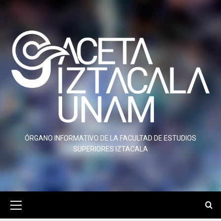
Saltar
al
contenido
ÓRGANO INFORMATIVO DE LA FACULTAD DE ESTUDIOS
SUPERIORES IZTACALA
Menú
primario