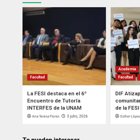
Academia
Facultad
Facultad
La FESI destaca en el 6º
DIF Atiza
Encuentro de Tutoría
comunitar
INTERFES de la UNAM
de la FESI
Ana Teresa Flores
Esther Lópe
3 julio, 2026
Te pueden interesar