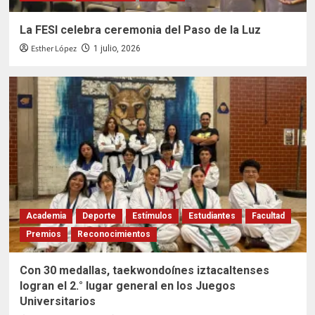
La FESI celebra ceremonia del Paso de la Luz
Esther López
1 julio, 2026
Academia
Deporte
Estímulos
Estudiantes
Facultad
Premios
Reconocimientos
Con 30 medallas, taekwondoínes iztacaltenses
logran el 2.° lugar general en los Juegos
Universitarios