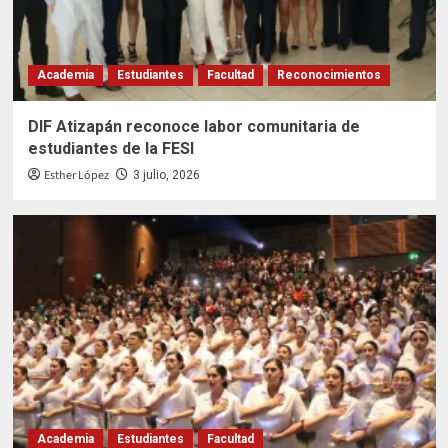
Academia
Estudiantes
Facultad
Reconocimientos
DIF Atizapán reconoce labor comunitaria de
estudiantes de la FESI
Esther López
3 julio, 2026
Academia
Estudiantes
Facultad