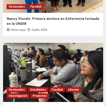
Destacados
Facultad
Nancy Viorato: Primera doctora en Enfermería formada
en la UNAM
Esther López
3 julio, 2026
Destacados
Estudiantes
Facultad
Idiomas
Investigación
Proyectos