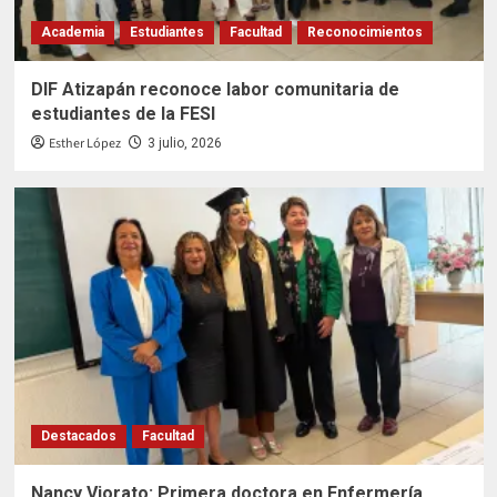
Academia
Estudiantes
Facultad
Reconocimientos
DIF Atizapán reconoce labor comunitaria de
estudiantes de la FESI
Esther López
3 julio, 2026
Destacados
Facultad
Nancy Viorato: Primera doctora en Enfermería