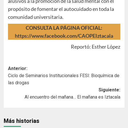
alusivos a la promoción de la salud mental con el
propósito de fomentar el autocuidado en toda la
comunidad universitaria.
CONSULTA LA PÁGINA OFICIAL:
https://www.facebook.com/CAOPEIztacala
Reportó: Esther López
Navegación
Anterior:
Ciclo de Seminarios Institucionales FESI: Bioquímica de
de
las drogas
entradas
Siguiente:
Al encuentro del mañana… El mañana es Iztacala
Más historias