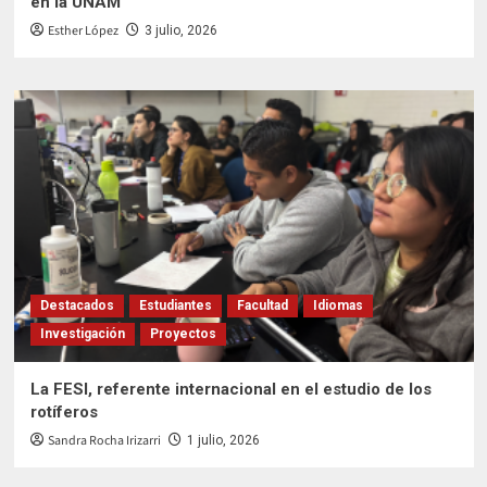
en la UNAM
Esther López
3 julio, 2026
Destacados
Estudiantes
Facultad
Idiomas
Investigación
Proyectos
La FESI, referente internacional en el estudio de los
rotíferos
Sandra Rocha Irizarri
1 julio, 2026