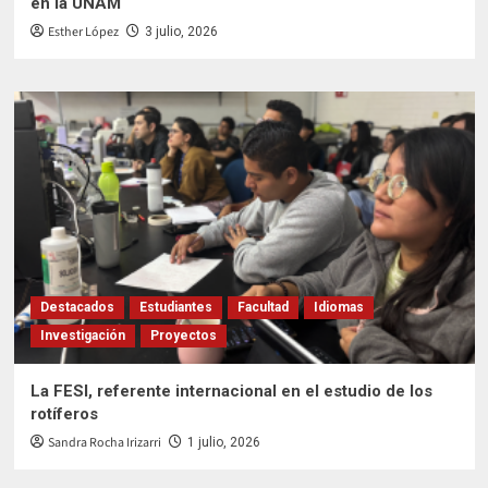
en la UNAM
Esther López
3 julio, 2026
Destacados
Estudiantes
Facultad
Idiomas
Investigación
Proyectos
La FESI, referente internacional en el estudio de los
rotíferos
Sandra Rocha Irizarri
1 julio, 2026