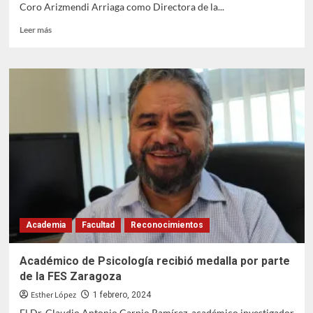
Coro Arizmendi Arriaga como Directora de la...
Leer
Leer más
más
sobre
Ma.
del
Coro
Arizmendi
Arriaga
al
frente
de
la
FES
Iztacala
por
Academia
Facultad
Reconocimientos
un
segundo
periodo
Académico de Psicología recibió medalla por parte
de la FES Zaragoza
Esther López
1 febrero, 2024
El Dr. Claudio Antonio Carpio Ramírez, académico investigador