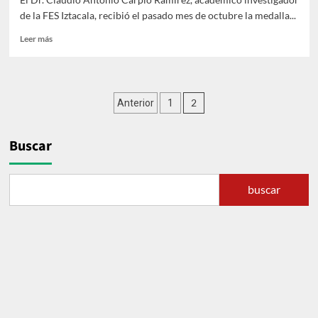
de la FES Iztacala, recibió el pasado mes de octubre la medalla...
Leer
Leer más
más
sobre
Académico
de
Paginación
2
Anterior
1
Psicología
recibió
de
medalla
Buscar
entradas
por
parte
de
la
buscar
FES
Zaragoza