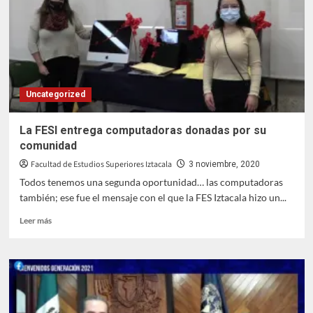
degenerativas
en
COVID19
Uncategorized
La FESI entrega computadoras donadas por su
comunidad
Facultad de Estudios Superiores Iztacala
3 noviembre, 2020
Todos tenemos una segunda oportunidad… las computadoras
también; ese fue el mensaje con el que la FES Iztacala hizo un...
Leer
Leer más
más
sobre
La
FESI
entrega
computadoras
donadas