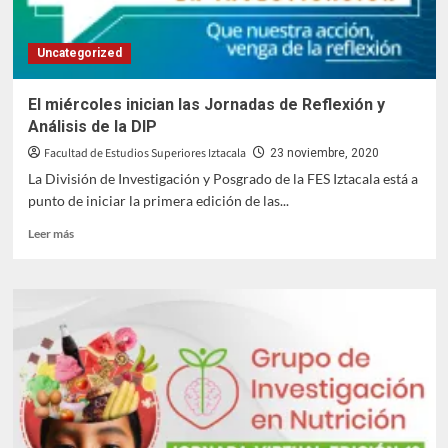
príncipe
de
Uncategorized
Gales
El miércoles inician las Jornadas de Reflexión y
Análisis de la DIP
Facultad de Estudios Superiores Iztacala
23 noviembre, 2020
La División de Investigación y Posgrado de la FES Iztacala está a
punto de iniciar la primera edición de las...
Leer
Leer más
más
sobre
El
miércoles
inician
las
Jornadas
de
Reflexión
y
Análisis