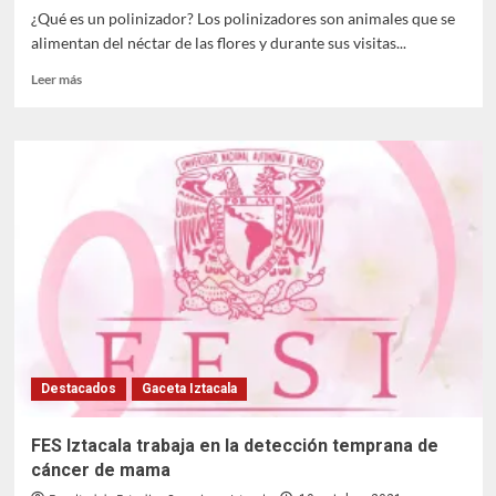
¿Qué es un polinizador? Los polinizadores son animales que se
alimentan del néctar de las flores y durante sus visitas...
Leer
Leer más
más
sobre
Se
presentó
el
libro:
Jardines
para
polinizadores
Destacados
Gaceta Iztacala
FES Iztacala trabaja en la detección temprana de
cáncer de mama