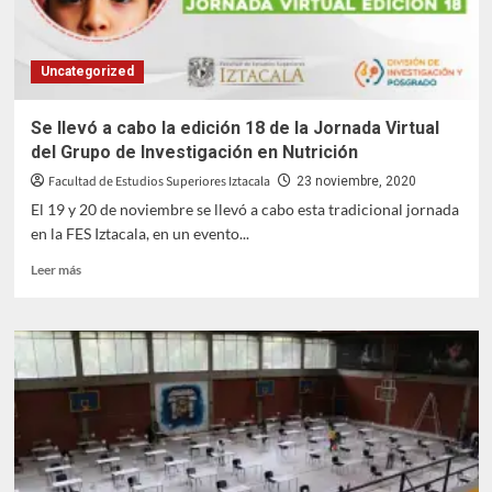
de
la
DIP
Uncategorized
Se llevó a cabo la edición 18 de la Jornada Virtual
del Grupo de Investigación en Nutrición
Facultad de Estudios Superiores Iztacala
23 noviembre, 2020
El 19 y 20 de noviembre se llevó a cabo esta tradicional jornada
en la FES Iztacala, en un evento...
Leer
Leer más
más
sobre
Se
llevó
a
cabo
la
edición
18
de