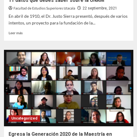
11 datos que debes saber sobre la UNAM
Facultad de Estudios Superiores Iztacala
22 septiembre, 2021
En abril de 1910, el Dr. Justo Sierra presentó, después de varios
intentos, un proyecto para la fundación de la...
Leer
Leer más
más
sobre
11
datos
que
debes
saber
sobre
la
UNAM
Uncategorized
Egresa la Generación 2020 de la Maestría en