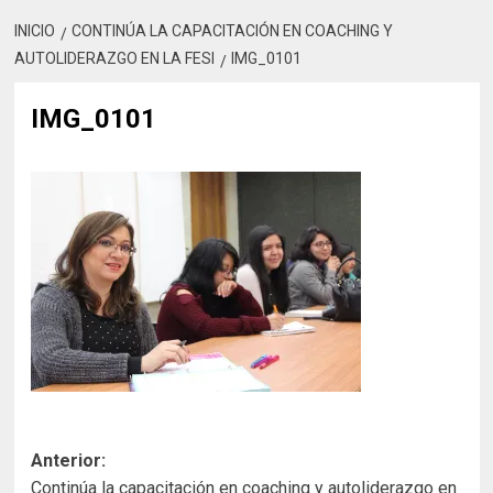
INICIO
CONTINÚA LA CAPACITACIÓN EN COACHING Y
AUTOLIDERAZGO EN LA FESI
IMG_0101
IMG_0101
Navegación
Anterior:
Continúa la capacitación en coaching y autoliderazgo en