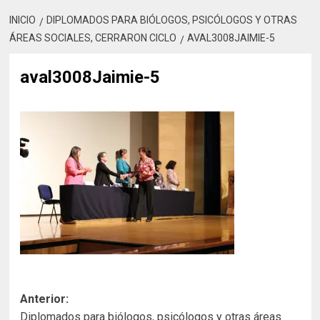
INICIO
DIPLOMADOS PARA BIÓLOGOS, PSICÓLOGOS Y OTRAS
ÁREAS SOCIALES, CERRARON CICLO
AVAL3008JAIMIE-5
aval3008Jaimie-5
Navegación
Anterior:
Diplomados para biólogos, psicólogos y otras áreas