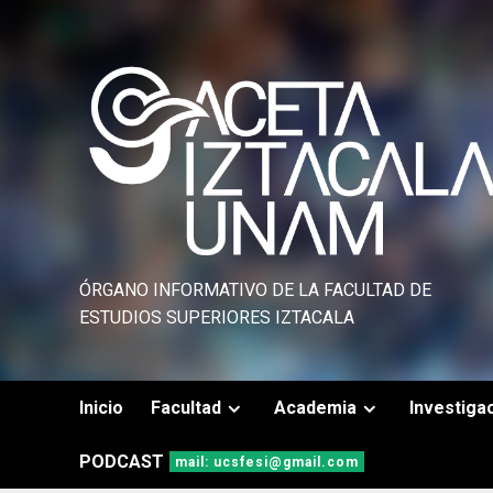
Saltar
al
contenido
ÓRGANO INFORMATIVO DE LA FACULTAD DE
ESTUDIOS SUPERIORES IZTACALA
Inicio
Facultad
Academia
Investiga
PODCAST
mail: ucsfesi@gmail.com