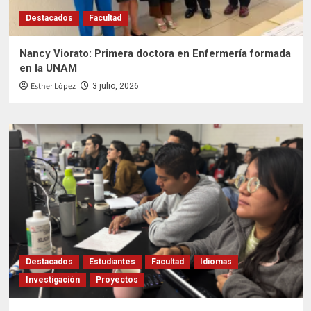
Destacados
Facultad
Nancy Viorato: Primera doctora en Enfermería formada
en la UNAM
Esther López
3 julio, 2026
Destacados
Estudiantes
Facultad
Idiomas
Investigación
Proyectos