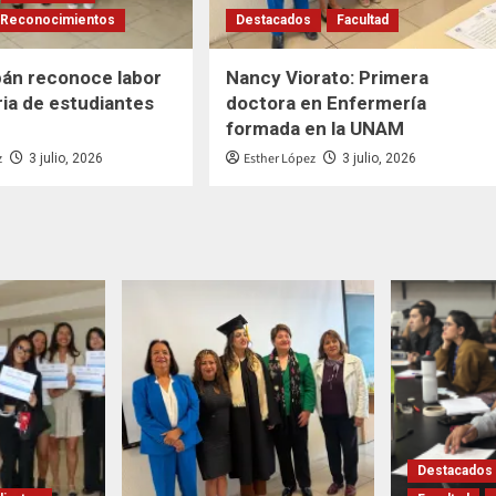
Reconocimientos
Destacados
Facultad
pán reconoce labor
Nancy Viorato: Primera
ia de estudiantes
doctora en Enfermería
formada en la UNAM
z
Esther López
3 julio, 2026
3 julio, 2026
Destacados