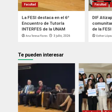
Facultad
Facultad
La FESI destaca en el 6º
DIF Atiza
Encuentro de Tutoría
comunitar
INTERFES de la UNAM
de la FESI
Ana Teresa Flores
Esther Lópe
3 julio, 2026
Te pueden interesar