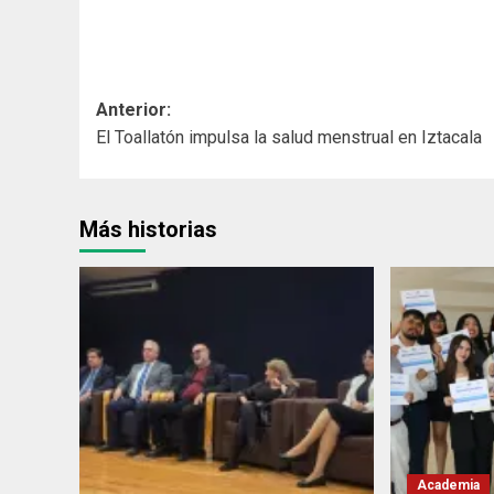
Navegación
Anterior:
El Toallatón impulsa la salud menstrual en Iztacala
de
entradas
Más historias
Academia