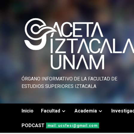
Saltar
al
contenido
ÓRGANO INFORMATIVO DE LA FACULTAD DE
ESTUDIOS SUPERIORES IZTACALA
Inicio
Facultad
Academia
Investiga
PODCAST
mail: ucsfesi@gmail.com