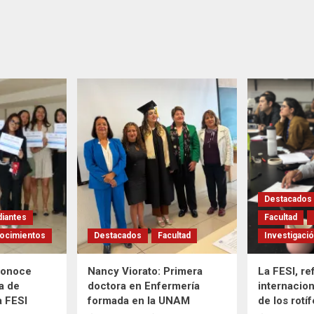
Destacados
diantes
Facultad
ocimientos
Destacados
Facultad
Investigaci
conoce
Nancy Viorato: Primera
La FESI, re
a de
doctora en Enfermería
internacion
a FESI
formada en la UNAM
de los rotí