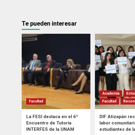
Te pueden interesar
Academia
Estu
Facultad
Facultad
Recon
La FESI destaca en el 6º
DIF Atizapán re
Encuentro de Tutoría
labor comunitari
INTERFES de la UNAM
estudiantes de l