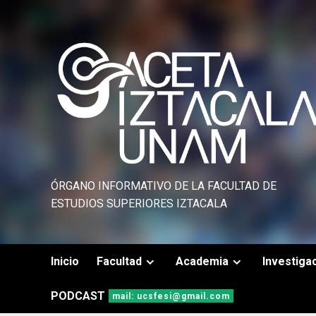
Saltar
al
contenido
ÓRGANO INFORMATIVO DE LA FACULTAD DE
ESTUDIOS SUPERIORES IZTACALA
Inicio
Facultad
Academia
Investiga
PODCAST
mail: ucsfesi@gmail.com