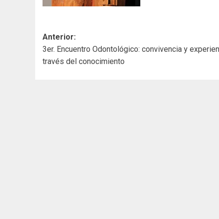
Navegación
Anterior:
3er. Encuentro Odontológico: convivencia y experien
de
través del conocimiento
entradas