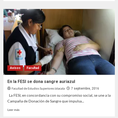
sobre
Ciclo
de
conferencias:
Acciones
y
reflexiones
en
torno
al
día
mundial
de
Avisos
Facultad
la
salud
sexual
En la FESI se dona sangre auriazul
en
Facultad de Estudios Superiores Iztacala
la
7 septiembre, 2016
FESI
La FESI, en concordancia con su compromiso social, se une a la
Campaña de Donación de Sangre que impulsa...
Leer
Leer más
más