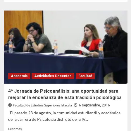
sobre
Egresada
de
la
FESI
recibe
Premio
Estatal
de
la
Juventud
Academia
Actividades Docentes
Facultad
4ª Jornada de Psicoanálisis: una oportunidad para
mejorar la enseñanza de esta tradición psicológica
Facultad de Estudios Superiores Iztacala
6 septiembre, 2016
El pasado 23 de agosto, la comunidad estudiantil y académica
de la carrera de Psicología disfrutó de la IV...
Leer
Leer más