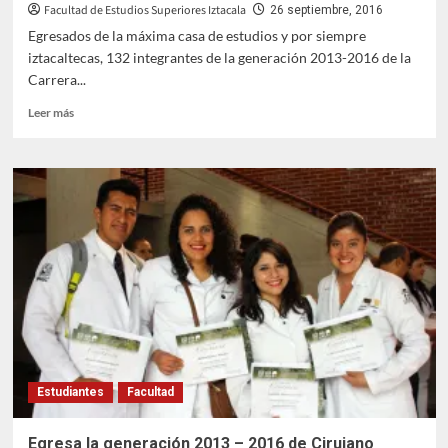
Facultad de Estudios Superiores Iztacala
26 septiembre, 2016
Egresados de la máxima casa de estudios y por siempre
iztacaltecas, 132 integrantes de la generación 2013-2016 de la
Carrera...
Leer
Leer más
más
sobre
Egresan
estudiantes
de
la
generación
2013
de
Biología
Estudiantes
Facultad
Egresa la generación 2013 – 2016 de Cirujano