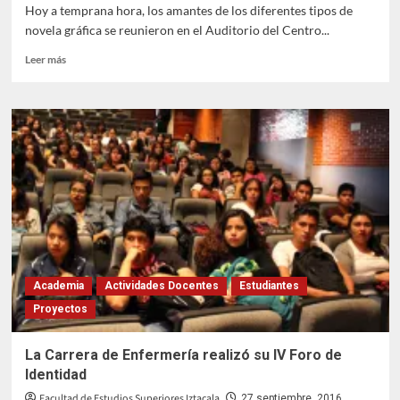
Hoy a temprana hora, los amantes de los diferentes tipos de
novela gráfica se reunieron en el Auditorio del Centro...
Leer
Leer más
más
sobre
Se
lleva
a
cabo
el
encuentro
sobre
comic,
manga
e
historieta
Academia
Actividades Docentes
Estudiantes
Proyectos
La Carrera de Enfermería realizó su IV Foro de
Identidad
Facultad de Estudios Superiores Iztacala
27 septiembre, 2016