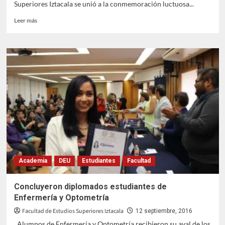
Superiores Iztacala se unió a la conmemoración luctuosa...
Leer
Leer más
más
sobre
Macrosimulacro
2016
en
la
FESI
Academia
DEU
Estudiantes
Facultad
Concluyeron diplomados estudiantes de
Enfermería y Optometría
Facultad de Estudios Superiores Iztacala
12 septiembre, 2016
Alumnos de Enfermería y Optometría recibieron su aval de los