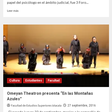
papel del psicólogo en el ámbito judicial, fue 3 Foro...
Leer
Leer más
más
sobre
La
participación
de
la
Psicología
en
el
ámbito
jurídico
Cultura
Estudiantes
Facultad
Omeyan Theatron presenta “En las Montañas
Azules”
Facultad de Estudios Superiores Iztacala
27 septiembre, 2016
El pasado jueves 22 de septiembre, gracias a la compañía de