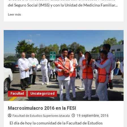
del Seguro Social (IMSS) y con la Unidad de Medicina Familiar...
Leer
Leer más
más
sobre
La
FESI
se
vacuna
Facultad
Uncategorized
Macrosimulacro 2016 en la FESI
Facultad de Estudios Superiores Iztacala
19 septiembre, 2016
El día de hoy la comunidad de la Facultad de Estudios