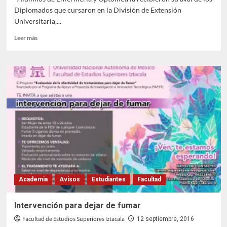
Diplomados que cursaron en la División de Extensión
Universitaria,...
Leer
Leer más
más
sobre
Concluyeron
diplomados
estudiantes
de
Enfermería
y
Optometría
Academia
Avisos
Estudiantes
Facultad
Intervención para dejar de fumar
Facultad de Estudios Superiores Iztacala
12 septiembre, 2016