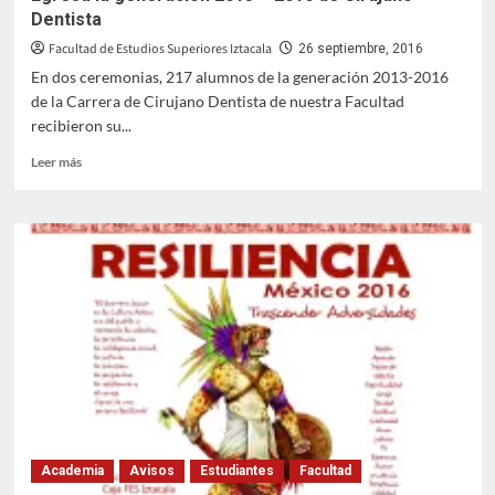
Dentista
Facultad de Estudios Superiores Iztacala
26 septiembre, 2016
En dos ceremonias, 217 alumnos de la generación 2013-2016
de la Carrera de Cirujano Dentista de nuestra Facultad
recibieron su...
Leer
Leer más
más
sobre
Egresa
la
generación
2013
–
2016
de
Cirujano
Dentista
Academia
Avisos
Estudiantes
Facultad