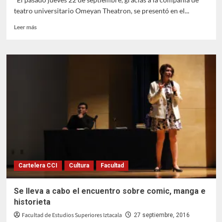
teatro universitario Omeyan Theatron, se presentó en el...
Leer
Leer más
más
sobre
Omeyan
Theatron
presenta
“En
las
Montañas
Azules”
Cartelera CCI
Cultura
Facultad
Se lleva a cabo el encuentro sobre comic, manga e
historieta
Facultad de Estudios Superiores Iztacala
27 septiembre, 2016