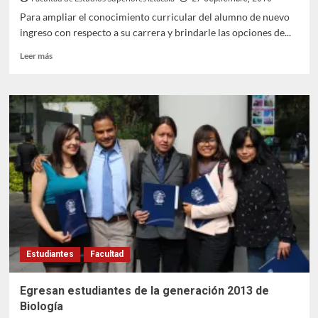
Para ampliar el conocimiento curricular del alumno de nuevo
ingreso con respecto a su carrera y brindarle las opciones de...
Leer
Leer más
más
sobre
La
Carrera
de
Enfermería
realizó
su
IV
Foro
de
Identidad
Estudiantes
Facultad
Egresan estudiantes de la generación 2013 de
Biología