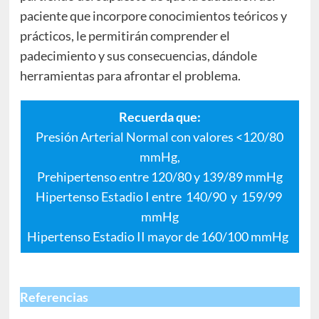
paciente que incorpore conocimientos teóricos y
prácticos, le permitirán comprender el
padecimiento y sus consecuencias, dándole
herramientas para afrontar el problema.
Recuerda que:
Presión Arterial Normal con valores <120/80
mmHg,
Prehipertenso entre 120/80 y 139/89 mmHg
Hipertenso Estadio I entre 140/90 y 159/99
mmHg
Hipertenso Estadio II mayor de 160/100 mmHg
Referencias