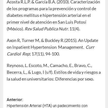
Acosta R.L.P. & García B.A. (2010). Caracterización
de los programas para la prevención y control de
diabetes mellitus e hipertensión arterial en el
primer nivel de atención en San Luis Potosí
(México).
Rev Salud Publica Nutr
. 11(4).
Axon R, Turner M, & Buckley R.(2015). An Update
on Inpatient Hypertension Management.
Curr
Cardiol Rep
; 17(11), 94-100.
Reynoso, L. Escoto, M., Camacho, E., Bravo, C.,
Becerra, L., & Lugo, I (s/f). Estilos de vida y riesgos a
la salud en universitarios: Diferencias por sexo.
Navegación
Anterior:
Hipertensión Arterial (HTA) un padecimiento con