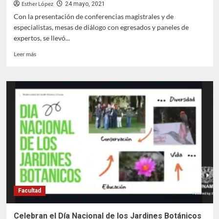
Esther López
24 mayo, 2021
Con la presentación de conferencias magistrales y de
especialistas, mesas de diálogo con egresados y paneles de
expertos, se llevó...
Leer
Leer más
más
sobre
Celebran
en
Iztacala
el
Día
del
Psicólogo
con
actividad
académica
Facultad
Celebran el Día Nacional de los Jardines Botánicos