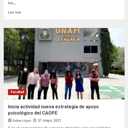
los...
Leer
Leer más
más
sobre
Inicia
seminario
mensual
sobre
salud
mental
Facultad
Inicia actividad nueva estrategia de apoyo
psicológico del CAOPE
Esther López
31 mayo, 2021
Con el compromiso de seguir la atención a las necesidades