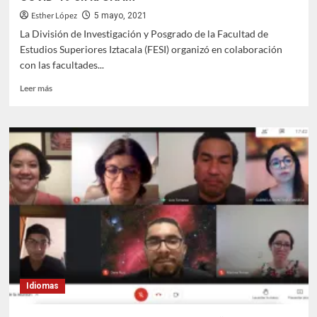
Esther López
5 mayo, 2021
La División de Investigación y Posgrado de la Facultad de
Estudios Superiores Iztacala (FESI) organizó en colaboración
con las facultades...
Leer
Leer más
más
sobre
La
FESI
realiza
el
primer
simposio
sobre
sobre
COVID-
19
en
la
Idiomas
UNAM