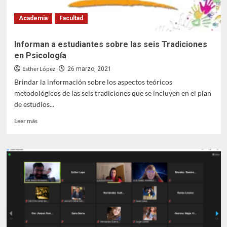
Academia
Facultad
Informan a estudiantes sobre las seis Tradiciones
en Psicología
Esther López
26 marzo, 2021
Brindar la información sobre los aspectos teóricos
metodológicos de las seis tradiciones que se incluyen en el plan
de estudios...
Leer
Leer más
más
sobre
Informan
a
estudiantes
sobre
las
seis
Tradiciones
en
Psicología