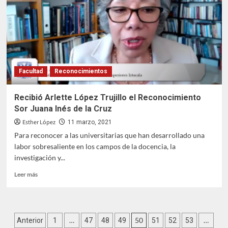
se
abrió
al
público
en
general
Facultad
Reconocimientos
Recibió Arlette López Trujillo el Reconocimiento
Sor Juana Inés de la Cruz
Esther López
11 marzo, 2021
Para reconocer a las universitarias que han desarrollado una
labor sobresaliente en los campos de la docencia, la
investigación y...
Leer
Leer más
más
sobre
Recibió
Arlette
Paginación
…
50
…
Anterior
1
47
48
49
51
52
53
López