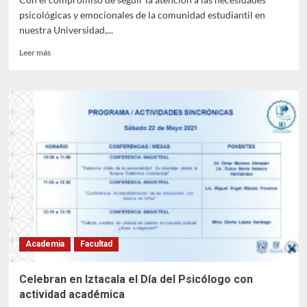
psicológicas y emocionales de la comunidad estudiantil en
nuestra Universidad,...
Leer
Leer más
más
sobre
Inicia
actividad
nueva
estrategia
de
apoyo
psicológico
del
CAOPE
Academia
Facultad
Celebran en Iztacala el Día del Psicólogo con
actividad académica