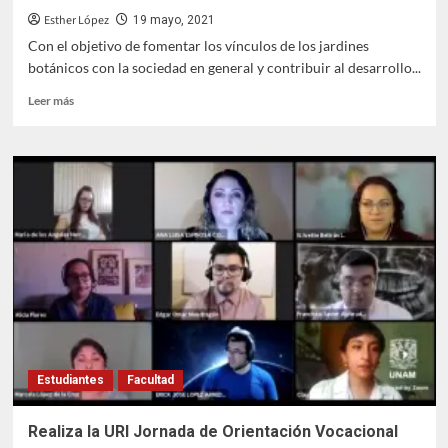
Esther López
19 mayo, 2021
Con el objetivo de fomentar los vínculos de los jardines
botánicos con la sociedad en general y contribuir al desarrollo...
Leer
Leer más
más
sobre
Celebran
el
Día
Nacional
de
los
Jardines
Botánicos
Estudiantes
Facultad
Realiza la URI Jornada de Orientación Vocacional