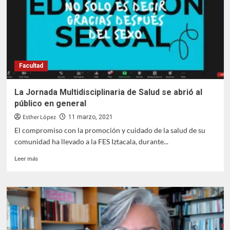
presentó
su
Primer
Informe
de
Actividades
Facultad
La Jornada Multidisciplinaria de Salud se abrió al
público en general
Esther López
11 marzo, 2021
El compromiso con la promoción y cuidado de la salud de su
comunidad ha llevado a la FES Iztacala, durante...
Leer
Leer más
más
sobre
La
Jornada
Multidisciplinaria
de
Salud