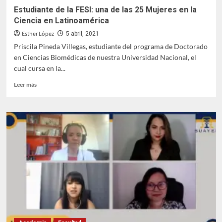
Estudiante de la FESI: una de las 25 Mujeres en la
Ciencia en Latinoamérica
Esther López
5 abril, 2021
Priscila Pineda Villegas, estudiante del programa de Doctorado
en Ciencias Biomédicas de nuestra Universidad Nacional, el
cual cursa en la...
Leer
Leer más
más
sobre
Estudiante
de
la
FESI:
una
de
las
25
Mujeres
en
la
Ciencia