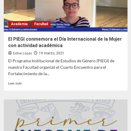
de
seminarios
Academia
Facultad
El PIEGI conmemora el Día Internacional de la Mujer
con actividad académica
Esther López
19 marzo, 2021
El Programa Institucional de Estudios de Género (PIEGI) de
nuestra Facultad organizó el Cuarto Encuentro para el
Fortalecimiento de la...
Leer
Leer más
más
sobre
El
PIEGI
conmemora
el
Día
Internacional