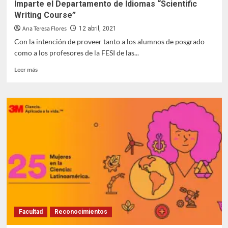
Imparte el Departamento de Idiomas “Scientific
Writing Course”
Ana Teresa Flores
12 abril, 2021
Con la intención de proveer tanto a los alumnos de posgrado
como a los profesores de la FESI de las...
Leer
Leer más
más
sobre
Imparte
el
Departamento
de
Idiomas
“Scientific
Writing
Course”
Facultad
Reconocimientos