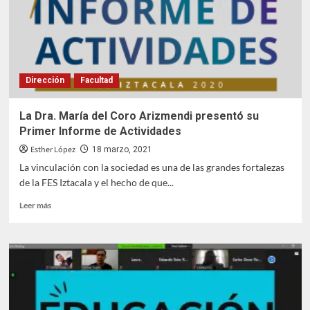
de
la
Mujer
con
actividad
académica
Dirección
Facultad
La Dra. María del Coro Arizmendi presentó su
Primer Informe de Actividades
Esther López
18 marzo, 2021
La vinculación con la sociedad es una de las grandes fortalezas
de la FES Iztacala y el hecho de que...
Leer
Leer más
más
sobre
La
Dra.
María
del
Coro
Arizmendi