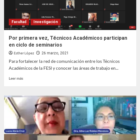
Facultad
Investigación
Por primera vez, Técnicos Académicos participan
en ciclo de seminarios
Esther López
26 marzo, 2021
Para fortalecer la red de comunicación entre los Técnicos
Académicos de la FESI y conocer las áreas de trabajo en...
Leer
Leer más
más
sobre
Por
primera
vez,
Técnicos
Académicos
participan
en
ciclo