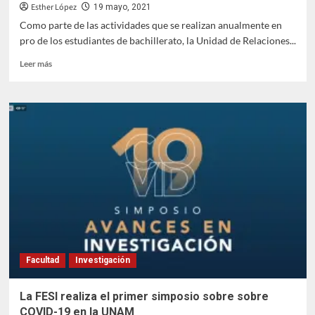
Esther López
19 mayo, 2021
Como parte de las actividades que se realizan anualmente en
pro de los estudiantes de bachillerato, la Unidad de Relaciones...
Leer
Leer más
más
sobre
Realiza
la
URI
Jornada
de
Orientación
Vocacional
Facultad
Investigación
La FESI realiza el primer simposio sobre sobre
COVID-19 en la UNAM