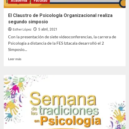
Academia
Facultad
en
Latinoamérica
El Claustro de Psicología Organizacional realiza
segundo simposio
Esther López
5 abril, 2021
Con la presentación de siete videoconferencias, la carrera de
Psicología a distancia de la FES Iztacala desarrolló el 2
Simposio...
Leer
Leer más
más
sobre
El
Claustro
de
Psicología
Organizacional
realiza
segundo
simposio