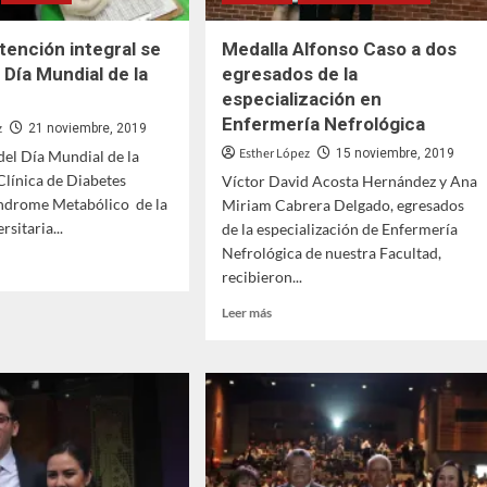
tención integral se
Medalla Alfonso Caso a dos
 Día Mundial de la
egresados de la
especialización en
Enfermería Nefrológica
z
21 noviembre, 2019
Esther López
15 noviembre, 2019
del Día Mundial de la
 Clínica de Diabetes
Víctor David Acosta Hernández y Ana
índrome Metabólico de la
Miriam Cabrera Delgado, egresados
rsitaria...
de la especialización de Enfermería
Nefrológica de nuestra Facultad,
recibieron...
Leer
Leer más
más
sobre
ión
Medalla
al
Alfonso
Caso
ró
a
dos
egresados