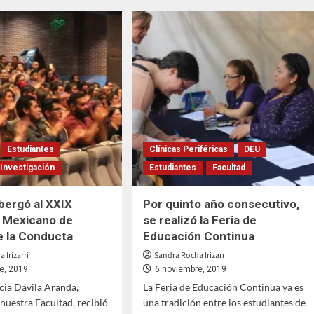
os
Dra.
anos
Díaz
de
Kuri
abre
el
conversatorio
en
la
FESI
sobre
Estudiantes
Clínicas Periféricas
DEU
Historia
Investigación
Estudiantes
Facultad
de
la
Odontología
lbergó al XXIX
Por quinto año consecutivo,
 Mexicano de
se realizó la Feria de
de la Conducta
Educación Continua
 Irizarri
Sandra Rocha Irizarri
e, 2019
6 noviembre, 2019
icia Dávila Aranda,
La Feria de Educación Continua ya es
 nuestra Facultad, recibió
una tradición entre los estudiantes de