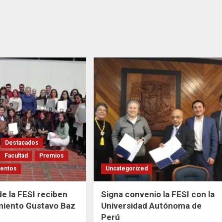
Destacados
Facultad
Premios
entos
Uncategorized
e la FESI reciben
Signa convenio la FESI con la
miento Gustavo Baz
Universidad Autónoma de
Perú