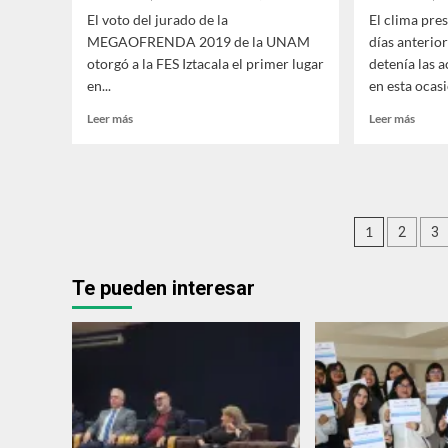
El voto del jurado de la
El clima pre
MEGAOFRENDA 2019 de la UNAM
días anterior
otorgó a la FES Iztacala el primer lugar
detenía las 
en...
en esta ocasi
Leer
Leer
Leer más
Leer más
más
más
sobre
sobre
Iztacala:
En
primer
Iztaca
lugar
se
Pagina
en
conti
1
2
3
MEGAOFRENDA
con
de
2019
la
Te pueden interesar
tradic
entrad
de
Día
de
Muert