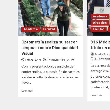
ópticos
Mundi
de
la
Diabe
Academia
Dirección
Academia
Facultad
Facultad
Optometría realiza su tercer
316 Médic
simposio sobre Discapacidad
título en
Visual
Sandra Rocha
15 noviemb
Esther López
15 noviembre, 2019
La carrera d
Con la presentación de un ciclo de
entregó 316 t
conferencias, la exposición de carteles
quienes con
y el desarrollo de diversos talleres, se
satisfactori
llevó...
profesional, 
Leer
Leer más
más
Leer
Leer más
sobre
más
Optometría
sobre
realiza
316