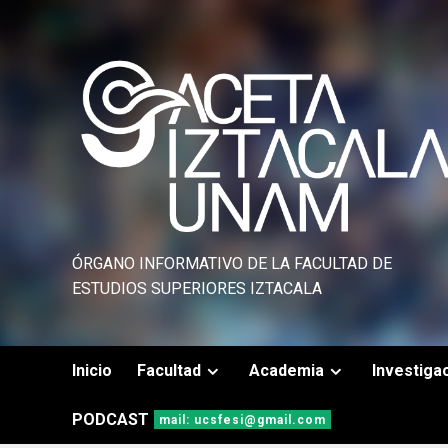
Saltar
al
contenido
ÓRGANO INFORMATIVO DE LA FACULTAD DE
ESTUDIOS SUPERIORES IZTACALA
Inicio
Facultad
Academia
Investiga
PODCAST
mail: ucsfesi@gmail.com