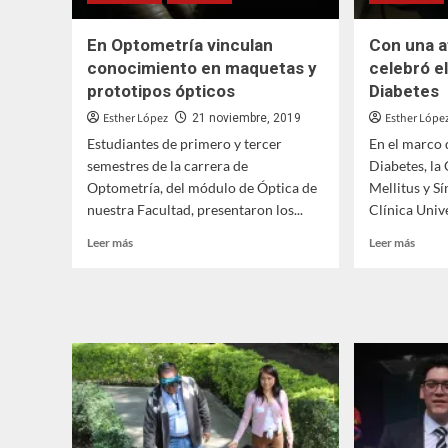
En Optometría vinculan
Con una a
conocimiento en maquetas y
celebró el
prototipos ópticos
Diabetes
Esther López
Esther Lópe
21 noviembre, 2019
Estudiantes de primero y tercer
En el marco 
semestres de la carrera de
Diabetes, la
Optometría, del módulo de Óptica de
Mellitus y S
nuestra Facultad, presentaron los...
Clínica Unive
Leer
Leer
Leer más
Leer más
más
más
sobre
sobre
En
Con
Optometría
una
vinculan
atenc
conocimiento
integr
en
se
maquetas
celeb
y
el
prototipos
Día