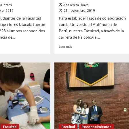
 Irizarri
Ana Teresa Flores
re, 2019
21 noviembre, 2019
tudiantes de la Facultad
Para establecer lazos de colaboración
Superiores Iztacala fueron
con la Universidad Autónoma de
 228 alumnos reconocidos
Perú, nuestra Facultad, a través de la
ncia de...
carrera de Psicología,...
Leer
Leer más
más
sobre
nos
Signa
convenio
la
FESI
en
con
ocimiento
la
vo
Universidad
Autónoma
de
Perú
Facultad
Facultad
Reconocimientos