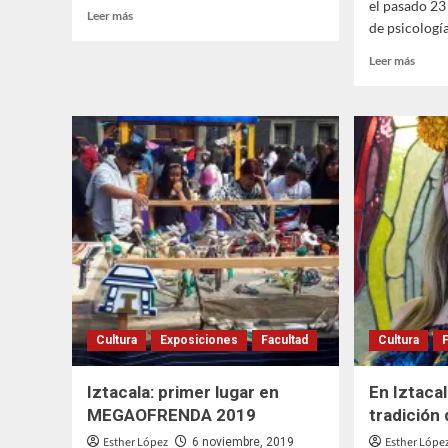
el pasado 23
Leer
Leer más
de psicología
más
sobre
Leer
Leer más
Iztacala:
más
15
sobre
años
La
de
FESI
impulsar
alber
la
al
Resiliencia
XXIX
Congr
Mexic
de
Anális
de
la
Condu
Cultura
Exposiciones
Facultad
Cultura
Iztacala: primer lugar en
En Iztacal
MEGAOFRENDA 2019
tradición
Esther López
Esther Lópe
6 noviembre, 2019