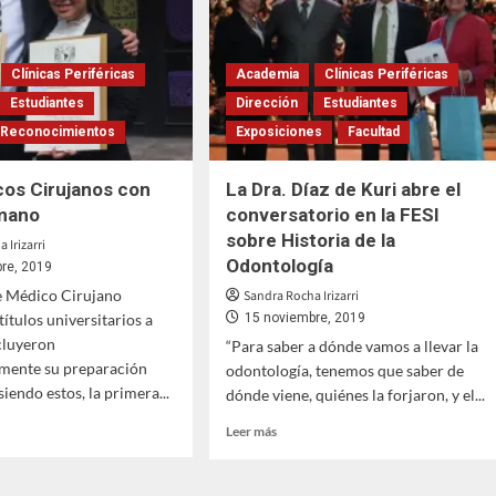
al
de
la
especialización
tes
en
Clínicas Periféricas
Academia
Clínicas Periféricas
Enfermería
Estudiantes
Dirección
Estudiantes
Nefrológica
Reconocimientos
Exposiciones
Facultad
os Cirujanos con
La Dra. Díaz de Kuri abre el
 mano
conversatorio en la FESI
sobre Historia de la
 Irizarri
Odontología
re, 2019
e Médico Cirujano
Sandra Rocha Irizarri
ítulos universitarios a
15 noviembre, 2019
cluyeron
“Para saber a dónde vamos a llevar la
amente su preparación
odontología, tenemos que saber de
siendo estos, la primera...
dónde viene, quiénes la forjaron, y el...
Leer
Leer más
más
sobre
La