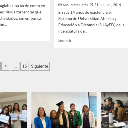
Ana Teresa Flores
31 octubre, 2019
sagiaba una tarde como en
es: lluvia torrencial que
En sus 14 años de existencia el
actividades; sin embargo,
Sistema de Universidad Abierta y
ón...
Educación a Distancia (SUAyED) de la
licenciatura de...
Leer
Leer más
más
sobre
la
Se
gradúan
ción
núa
…
4
15
Siguiente
más
de
70
ión
as
alumnos
de
Psicología
SUAyED
os