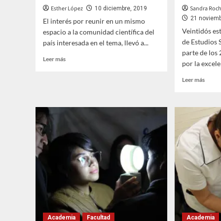
Esther López
Sandra Rocha
10 diciembre, 2019
21 noviemb
El interés por reunir en un mismo
Veintidós es
espacio a la comunidad científica del
de Estudios 
país interesada en el tema, llevó a...
parte de los
Leer
Leer más
por la excele
más
sobre
Leer
Leer más
En
más
Iztacala
sobre
se
Alum
realizó
de
simposio
la
sobre
FESI
RNAs
recib
no
recon
codificantes
Gusta
Baz
Prada
Academia
Facultad
Academia