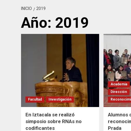
INICIO
2019
Año:
2019
Academia
Dirección
Facultad
Investigación
Reconocimi
En Iztacala se realizó
Alumnos d
simposio sobre RNAs no
reconoci
codificantes
Prada