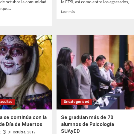
 de octubre la comunidad
la FESI, así como entre los egresados,...
 que...
Leer
Leer más
más
sobre
Por
quinto
año
consecutivo,
gó
se
realizó
la
eso
Feria
ano
de
Educación
is
Continua
cta
Facultad
Uncategorized
a se continúa con la
Se gradúan más de 70
 de Día de Muertos
alumnos de Psicología
SUAyED
z
31 octubre, 2019