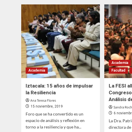
su
Médic
tercer
Ciruj
simposio
con
sobre
título
Discapacidad
en
Visual
mano
Academia
Academia
Facultad
Iztacala: 15 años de impulsar
La FESI a
la Resiliencia
Congreso
Análisis 
Ana Teresa Flores
15 noviembre, 2019
Sandra Rocha
6 noviembr
Foro que se ha convertido es un
espacio de análisis y reflexión en
La Dra. Patr
torno a la resiliencia y que ha...
directora de